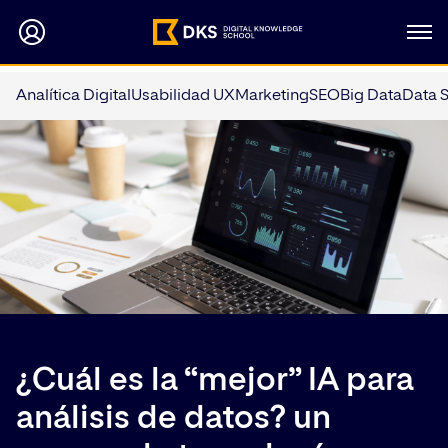
Analítica Digital
Usabilidad UX
Marketing
SEO
Big Data
Data 
¿Cuál es la “mejor” IA para
análisis de datos? un