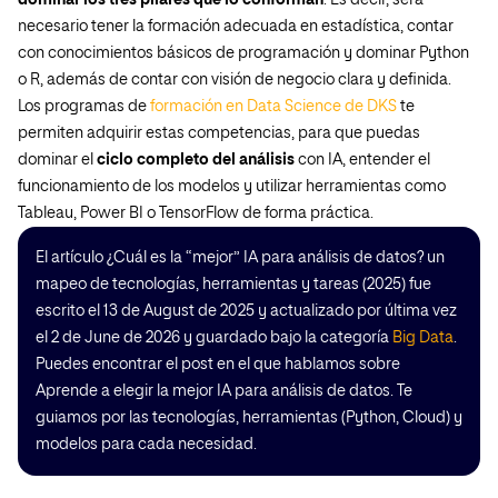
dominar los tres pilares que lo conforman
. Es decir, será
necesario tener la formación adecuada en estadística, contar
con conocimientos básicos de programación y dominar Python
o R, además de contar con visión de negocio clara y definida.
Los programas de
formación en Data Science de DKS
te
permiten adquirir estas competencias, para que puedas
dominar el
ciclo completo del análisis
con IA, entender el
funcionamiento de los modelos y utilizar herramientas como
Tableau, Power BI o TensorFlow de forma práctica.
El artículo ¿Cuál es la “mejor” IA para análisis de datos? un
mapeo de tecnologías, herramientas y tareas (2025) fue
escrito el 13 de August de 2025 y actualizado por última vez
el 2 de June de 2026 y guardado bajo la categoría
Big Data
.
Puedes encontrar el post en el que hablamos sobre
Aprende a elegir la mejor IA para análisis de datos. Te
guiamos por las tecnologías, herramientas (Python, Cloud) y
modelos para cada necesidad.