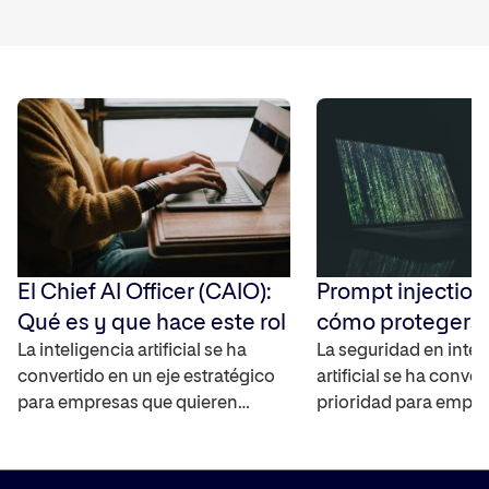
El Chief AI Officer (CAIO):
Prompt injection
Qué es y que hace este rol
cómo protegerse
La inteligencia artificial se ha
vulnerabilidad en
La seguridad en intel
convertido en un eje estratégico
artificial se ha conve
para empresas que quieren
prioridad para empre
innovar, optimizar procesos y
profesionales digitale
tomar mejores decisiones. En
contamos qué es el 
este contexto aparece el Chief AI
injection, cómo func