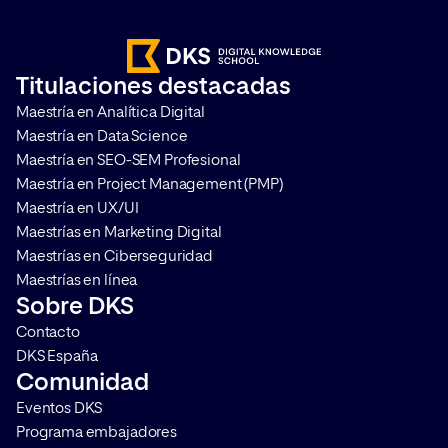
Officer, un perfil cada vez más
medidas ayudan a pr
demandado por su capacidad
sistemas basados en
para liderar la transformación
lenguaje. ¿Qué es ex
Titulaciones destacadas
basada en IA dentro de las
prompt injection? El
Maestría en Analítica Digital
organizaciones. ¿Qué es un Chief
injection es una vuln
Maestría en Data Science
AI Officer […]
seguridad que afecta 
Maestría en SEO-SEM Profesional
Maestría en Project Management (PMP)
Maestría en UX/UI
Maestrías en Marketing Digital
Maestrías en Ciberseguridad
Maestrías en línea
Sobre DKS
Contacto
DKS España
Comunidad
Eventos DKS
Programa embajadores