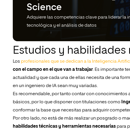
Science
Adquiere las competencias clave para liderar la 
tecnológica y el análisis de datos
Estudios y habilidades 
Los
profesionales que se dedican a la Inteligencia Artific
con el campo en el que van a trabajar
. Es importante t
actualidad y que cada una de ellas necesita de una forma
en un ingeniero de IA sean muy variadas.
Es recomendable, por tanto contar con conocimientos
básicos, por lo que disponer con titulaciones como
Ing
conformar la base que necesitas para adquirir compete
Por otro lado, no está de más realizar un posgrado o maes
habilidades técnicas y herramientas necesarias
para p