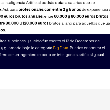
la Inteligencia Artificial podrás optar a salarios que se
o
. Así, para
profesionales con entre 2 y 5 años
de experiencia 
00 euros brutos anuales
, entre
60.000 y 80.000 euros brutos
tre 80.000 y 120.000 euros
brutos al año para aquellos que ya
ños
.
sitos, funciones y sueldo fue escrito el 12 de December de
6 y guardado bajo la categoría
Big Data
. Puedes encontrar el
 ser un ingeniero experto en inteligencia artificial y cuál