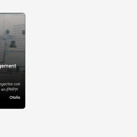
agement
royectos con
e en (PMP)®
Otoño