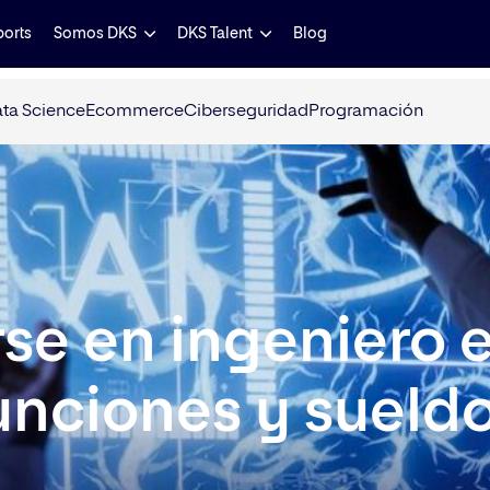
ports
Somos DKS
DKS Talent
Blog
ta Science
Ecommerce
Ciberseguridad
Programación
se en ingeniero 
 funciones y sueld