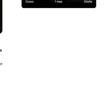
Curso
1 mes
Otoño
s
te
.