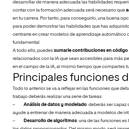
desarrollar de manera adecuada las habilidades requer
contar con la formación adecuada será necesario que
a
en tu carrera. Por tanto, para conseguirlo, una buena op
para poder demostrar las habilidades que has adquirido 
centrarte en crear modelos de aprendizaje automático o 
fundamental.
A todo ello, puedes
sumarle contribuciones en código 
relacionados con la IA que sean accesibles para más pe
en el campo de la IA, al mismo tiempo que compartes 
Principales funciones d
Todo lo anterior se va a reflejar en las funciones que d
trabajo deberás realizar una serie de tareas:
–
Análisis de datos y modelado
: deberás ser capaz 
ayude a entrenar de manera adecuada a modelos de inteli
–
Desarrollo de algoritmos
: una de las funciones e