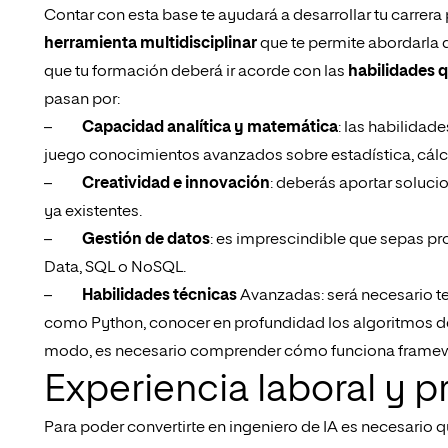
Contar con esta base te ayudará a desarrollar tu carrer
herramienta multidisciplinar
que te permite abordarla d
que tu formación deberá ir acorde con las
habilidades 
pasan por:
–
Capacidad analítica y matemática
: las habilidad
juego conocimientos avanzados sobre estadística, cálcul
–
Creatividad e innovación
: deberás aportar soluc
ya existentes.
–
Gestión de datos
: es imprescindible que sepas pr
Data, SQL o NoSQL.
–
Habilidades técnicas
Avanzadas: será necesario t
como Python, conocer en profundidad los algoritmos d
modo, es necesario comprender cómo funciona framewo
Experiencia laboral y 
Para poder convertirte en ingeniero de IA es necesario