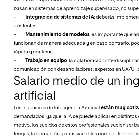
los datos proporcionados. Del mismo modo, será impres
basan en sistemas de aprendizaje supervisado, no super
–
Integración de sistemas de IA
: deberás implement
existentes.
–
Mantenimiento de modelos
: es importante que a
funcionan de manera adecuada y en caso contrario, pode
rápida y continua.
–
Trabajo en equipo
: la colaboración interdiscipli
comunicación con desarrolladores, expertos en UX/UI, c
Salario medio de un ing
artificial
Los ingenieros de Inteligencia Artificial
están muy cotiz
demandados, ya que la IA se puede aplicar en distintos
motivo, los sueldos de estos profesionales suelen ser 
tengas, la formación y otras variables como el tipo de 