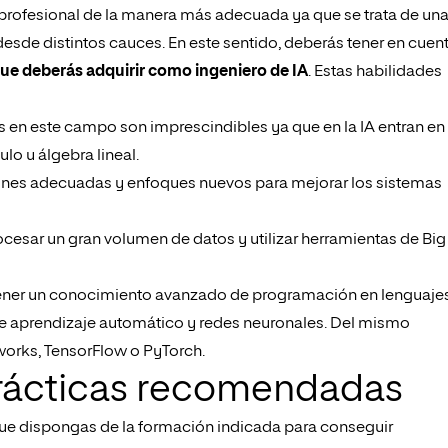
a profesional de la manera más adecuada ya que se trata de un
esde distintos cauces. En este sentido, deberás tener en cuen
que deberás adquirir como ingeniero de IA
. Estas habilidades
es en este campo son imprescindibles ya que en la IA entran en
o u álgebra lineal.
iones adecuadas y enfoques nuevos para mejorar los sistemas
ocesar un gran volumen de datos y utilizar herramientas de Big
ener un conocimiento avanzado de programación en lenguaje
e aprendizaje automático y redes neuronales. Del mismo
rks, TensorFlow o PyTorch.
prácticas recomendadas
 que dispongas de la formación indicada para conseguir