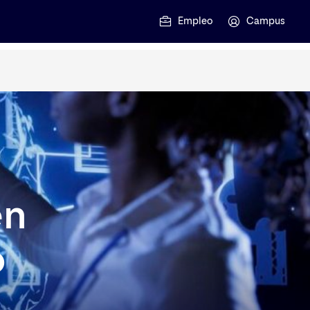
Empleo
Campus
en
o