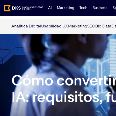
AI
Marketing
Tech
Business
S
Analítica Digital
Usabilidad UX
Marketing
SEO
Big Data
Da
Cómo convertir
IA: requisitos,