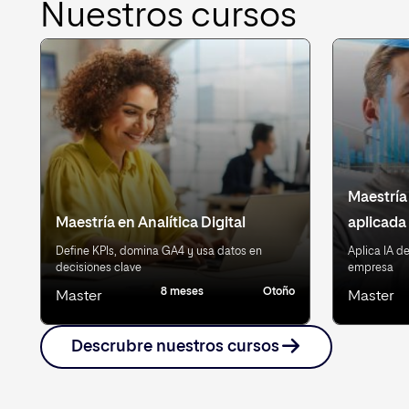
Nuestros cursos
Maestría 
Maestría en Analítica Digital
aplicada
Define KPIs, domina GA4 y usa datos en
Aplica IA d
decisiones clave
empresa
8 meses
Otoño
Master
Master
Descrubre nuestros cursos