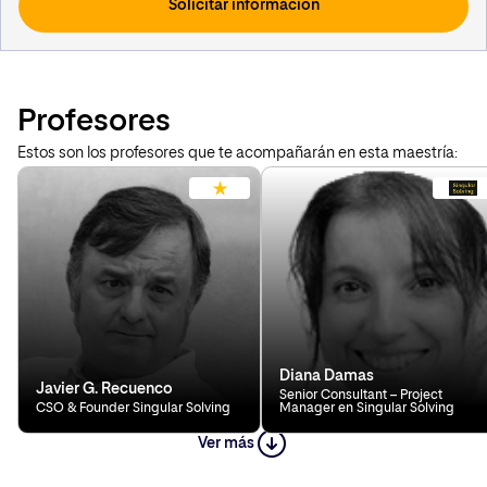
Usted podrá revocar el consentimiento otorgado, así como ejercitar los derechos
reconocidos en los artículos 15 a 22 del Reglamento (UE) 2016/679, mediante solicitud
dirigida en Calle García Martín 21, 28224 Pozuelo de Alarcón, Madrid, o a la siguiente
dirección de correo electrónico
lopd@kschool.com
, identificándose debidamente. Si
lo desea, puede consultar información adicional y detallada sobre protección de datos
en el siguiente
enlace
.
Profesores
Estos son los profesores que te acompañarán en esta maestría:
Diana Damas
Javier G. Recuenco
Senior Consultant – Project
CSO & Founder Singular Solving
Manager en Singular Solving
Ver más
Miguel Ángel Uriondo López
Pau Mugarra Llopis
Director de Comunicación y
Complex Problem Analyst