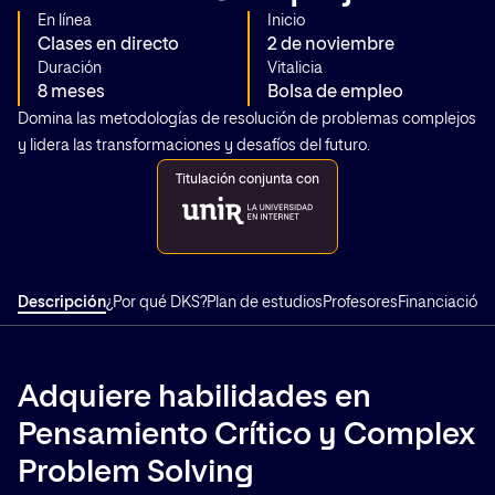
En línea
Inicio
Clases en directo
2 de noviembre
Duración
Vitalicia
8 meses
Bolsa de empleo
Domina las metodologías de resolución de problemas complejos
y lidera las transformaciones y desafíos del futuro.
Titulación conjunta con
Descripción
¿Por qué DKS?
Plan de estudios
Profesores
Financiación
T
Adquiere habilidades en
Pensamiento Crítico y Complex
Problem Solving