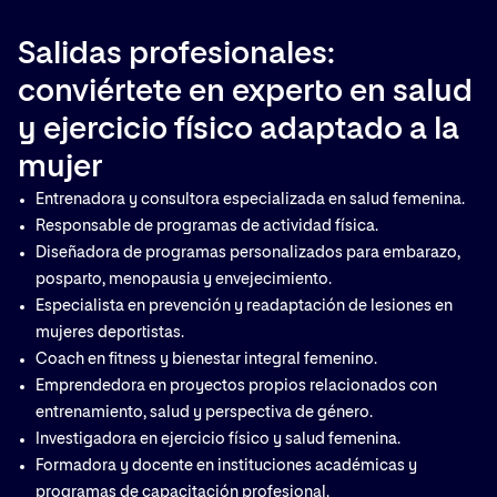
jóvenes y adultas: Requerimientos y beneficios.
Salidas profesionales:
Tema 3. Adaptaciones y contraindicaciones por etapa
vital.
conviértete en experto en salud
Tema 4. Diseño de combinaciones óptimas (fuerza +
y ejercicio físico adaptado a la
movilidad + aeróbico).
mujer
Tema 5. Talleres prácticos de programación individual y
grupal.
Entrenadora y consultora especializada en salud femenina.
Total ECTS: 10
Responsable de programas de actividad física.
Diseñadora de programas personalizados para embarazo,
posparto, menopausia y envejecimiento.
Especialista en prevención y readaptación de lesiones en
mujeres deportistas.
Coach en fitness y bienestar integral femenino.
Emprendedora en proyectos propios relacionados con
entrenamiento, salud y perspectiva de género.
Investigadora en ejercicio físico y salud femenina.
Formadora y docente en instituciones académicas y
programas de capacitación profesional.