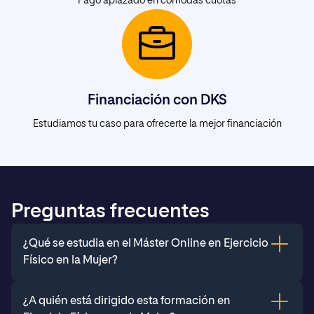
Pago aplazado en cómodas cuotas
Financiación con DKS
Estudiamos tu caso para ofrecerte la mejor financiación
Preguntas frecuentes
¿Qué se estudia en el Máster Online en Ejercicio
Físico en la Mujer?
El máster tiene como objetivo dotar a los
¿A quién está dirigido esta formación en