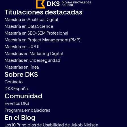
Titulaciones destacadas
Requiere un
Maestría en Analítica Digital
ejercicio de supervisión y reflexión
individual con un
Maestría en Data Science
supervisor para
Maestría en SEO-SEM Profesional
acceder o renovar
Maestría en Project Management (PMP)
las acreditaciones.
Maestría en UX/UI
Maestrías en Marketing Digital
Maestrías en Ciberseguridad
El
Maestrías en línea
Sobre DKS
rigor y fiabilidad de los procesos de
garantizan la
Contacto
evaluación
calidad de
DKS España
los
Comunidad
profesionales
Eventos DKS
que la tienen.
Programa embajadores
En el Blog
Los 10 Principios de Usabilidad de Jakob Nielsen