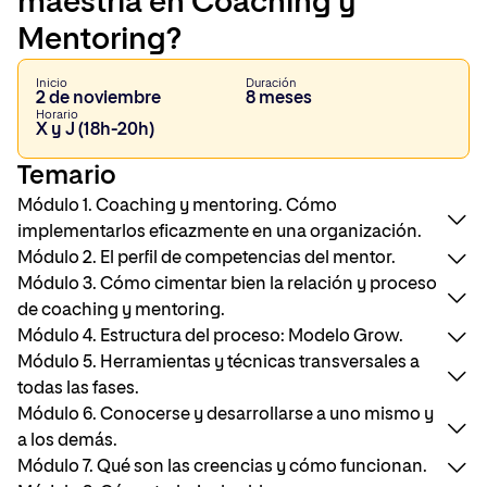
maestría en Coaching y
Mentoring?
Inicio
Duración
2 de noviembre
8 meses
Horario
X y J (18h-20h)
Temario
Módulo 1. Coaching y mentoring. Cómo
implementarlos eficazmente en una organización.
Módulo 2. El perfil de competencias del mentor.
Módulo 3. Cómo cimentar bien la relación y proceso
¿Qué es coaching? ¿Qué es mentoring?
de coaching y mentoring.
Para qué sirve el coaching y el mentoring. Situaciones
Introducción y objetivos.
Módulo 4. Estructura del proceso: Modelo Grow.
típicas.
Modelos de coaching y mentoring.
Módulo 5. Herramientas y técnicas transversales a
Rol del mentor.
Marco de Competencias.
Gestionar el contrato.
todas las fases.
Reverse mentoring.
Código global de ética.
Las actitudes necesarias para cimentar la relación.
La importancia de la construcción de la relación.
Módulo 6. Conocerse y desarrollarse a uno mismo y
Cómo implantar un proceso de mentoring con éxito.
Orientación a objetivos, resultados y acciones.
Estructura del proceso / sesiones.
a los demás.
Coaching de equipo.
Establecimiento de objetivos.
Introducción y objetivos.
Módulo 7. Qué son las creencias y cómo funcionan.
Coaching grupal.
¿De dónde parte el cliente? Realidad.
La estructura de la sesión como marco de la