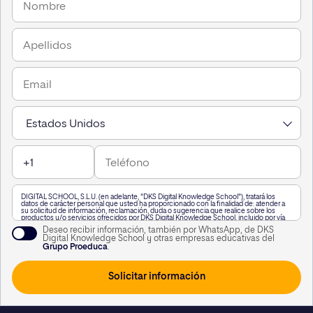
mentoring que deberás aportar para recibir tu acreditación
grupal realizadas por miembros de la EMCC y de UNIR.
de la EMCC.
Tanto los participantes como los observadores salen
beneficiados de la experiencia de reflexión y
aprendizaje que supone la práctica habitual de la
supervisión.
EMCC – LOS PRIMEROS PASOS:Se abordan las
principales acciones, decisiones y requisitos que hay
que conocer y cumplir antes de comenzar la actividad
profesional como mentor-coach certificado por la
EMCC.
DIGITAL SCHOOL, S.L.U. (en adelante, "DKS Digital Knowledge School"), tratará los
datos de carácter personal que usted ha proporcionado con la finalidad de: atender a
su solicitud de información, reclamación, duda o sugerencia que realice sobre los
productos y/o servicios ofrecidos por DKS Digital Knowledge School, incluido por vía
telefónica, o a través de WhatsApp,, así como para mantenerle informado de nuestra
Deseo recibir información, también por WhatsApp, de DKS
actividad.
Digital Knowledge School y otras empresas educativas del
A su vez, le informamos que vamos a realizar un perfilado de sus datos de carácter
Grupo Proeduca
.
personal para poderle enviar información personalizada en función de sus intereses.
Puede consultar información adicional haciendo clic
aquí
.
Usted podrá revocar el consentimiento otorgado, así como ejercitar los derechos
reconocidos en los artículos 15 a 22 del Reglamento (UE) 2016/679, mediante solicitud
dirigida en Calle García Martín 21, 28224 Pozuelo de Alarcón, Madrid, o a la siguiente
dirección de correo electrónico
lopd@kschool.com
, identificándose debidamente. Si
lo desea, puede consultar información adicional y detallada sobre protección de datos
en el siguiente
enlace
.