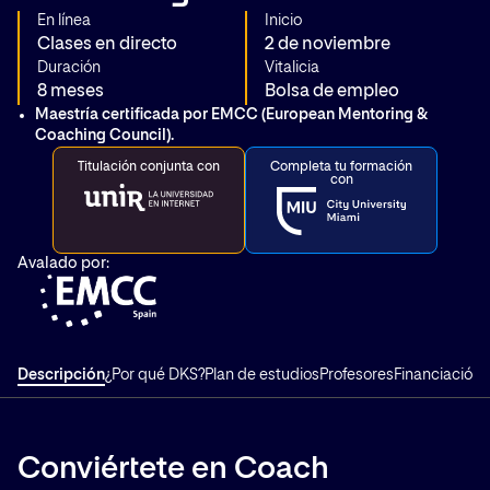
En línea
Inicio
Clases en directo
2 de noviembre
Duración
Vitalicia
8 meses
Bolsa de empleo
Maestría certificada por EMCC (European Mentoring &
Coaching Council).
Titulación conjunta con
Completa tu formación
con
Avalado por:
Descripción
¿Por qué DKS?
Plan de estudios
Profesores
Financiación
T
Conviértete en Coach