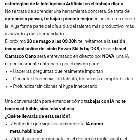
estratégico de la Inteligencia Artificial en el trabajo diario
.
No se trata de aprender una herramienta concreta. Se trata de
aprender a pensar, trabajar y decidir mejor
en un entorno donde
la IA ya forma parte del día a día del talento más productivo, más
avanzado y más demandado.
El próximo
28 de mayo a las 09:30h
, te invitamos a la
sesión
inaugural online del ciclo
Power Skills by DKS
, donde
Israel
Carrasco Cano
será entrevistado en directo por
NOVA
, una IA
específicamente entrenada por él mismo para:
– Hacer las preguntas que realmente importan
– Conectar tendencias de talento, tecnología y empleabilidad
– Profundizar sin clichés ni hype innecesario
Una conversación para entender cómo
trabajar con IA no te
hace sustituible, sino más valioso.
¿Qué te llevarás de esta sesión?
✓Entender qué significa realmente la
IA como
meta‑habilidad
✓Identificar cómo impacta en el desarrollo profesional y el