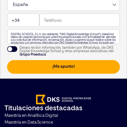
DIGITAL SCHOOL, S.L.U. (en adelante, "DKS Digital Knowledge School"), tratará los
datos de carácter personal que usted ha proporcionado con la finalidad de: atender
a su solicitud de información, reclamación, duda o sugerencia que realice sobre los
productos y/o servicios ofrecidos por DKS Digital Knowledge School, incluido por
vía telefónica, o a través de WhatsApp,, así como para mantenerle informado de
Deseo recibir información, también por WhatsApp, de DKS
nuestra actividad.
Digital Knowledge School y otras empresas educativas del
A su vez, le informamos que vamos a realizar un perfilado de sus datos de carácter
Grupo Proeduca
.
personal para poderle enviar información personalizada en función de sus
intereses. Puede consultar información adicional haciendo clic
aquí
.
Usted podrá revocar el consentimiento otorgado, así como ejercitar los derechos
reconocidos en los artículos 15 a 22 del Reglamento (UE) 2016/679, mediante
solicitud dirigida en Calle García Martín 21, 28224 Pozuelo de Alarcón, Madrid, o a la
siguiente dirección de correo electrónico
lopd@kschool.com
, identificándose
debidamente. Si lo desea, puede consultar información adicional y detallada sobre
protección de datos en el siguiente
enlace
.
Titulaciones destacadas
Maestría en Analítica Digital
Maestría en Data Science