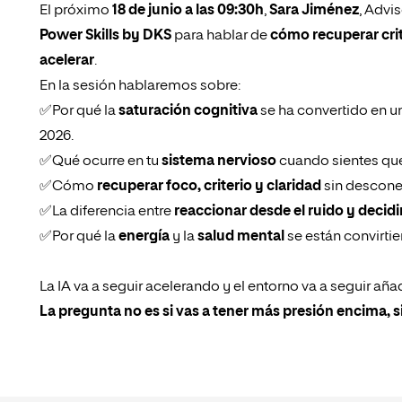
El próximo
18 de junio a las 09:30h
,
Sara Jiménez
, Advi
Power Skills by DKS
para hablar de
cómo recuperar crit
acelerar
.
En la sesión hablaremos sobre:
✅Por qué la
saturación cognitiva
se ha convertido en un
2026.
✅Qué ocurre en tu
sistema nervioso
cuando sientes que
✅Cómo
recuperar foco, criterio y claridad
sin desconec
✅La diferencia entre
reaccionar desde el ruido y decidi
✅Por qué la
energía
y la
salud mental
se están convirti
La IA va a seguir acelerando y el entorno va a seguir aña
La pregunta no es si vas a tener más presión encima, si