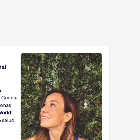
nal
n
. Cuenta
sonas
orld
e salud