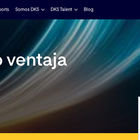
ports
Somos DKS
DKS Talent
Blog
o ventaja