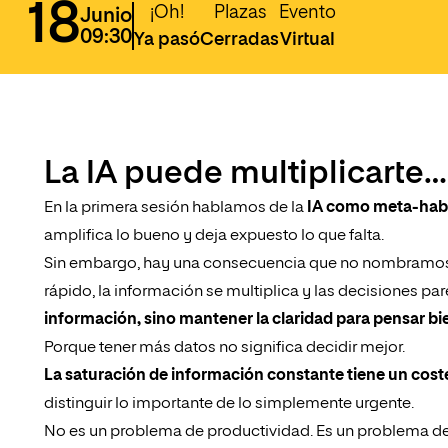
18
¡Oh!
Plazas
Evento
Junio
09:30
Ya pasó
Cerradas
Virtual
La IA puede multiplicarte…
En la primera sesión hablamos de la
IA como meta-habi
amplifica lo bueno y deja expuesto lo que falta.
Sin embargo, hay una consecuencia que no nombramos 
rápido, la información se multiplica y las decisiones pa
información, sino mantener la claridad para pensar bi
Porque tener más datos no significa decidir mejor.
La saturación de información constante tiene un cost
distinguir lo importante de lo simplemente urgente.
No es un problema de productividad. Es un problema de