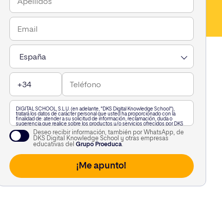
DIGITAL SCHOOL, S.L.U. (en adelante, "DKS Digital Knowledge School"),
tratará los datos de carácter personal que usted ha proporcionado con la
finalidad de: atender a su solicitud de información, reclamación, duda o
sugerencia que realice sobre los productos y/o servicios ofrecidos por DKS
Digital Knowledge School, incluido por vía telefónica, o a través de
Deseo recibir información, también por WhatsApp, de
WhatsApp,, así como para mantenerle informado de nuestra actividad.
DKS Digital Knowledge School y otras empresas
A su vez, le informamos que vamos a realizar un perfilado de sus datos de
educativas del
Grupo Proeduca
.
carácter personal para poderle enviar información personalizada en función
de sus intereses. Puede consultar información adicional haciendo clic
aquí
.
Usted podrá revocar el consentimiento otorgado, así como ejercitar los
derechos reconocidos en los artículos 15 a 22 del Reglamento (UE) 2016/679,
mediante solicitud dirigida en Calle García Martín 21, 28224 Pozuelo de
Alarcón, Madrid, o a la siguiente dirección de correo electrónico
lopd@kschool.com
, identificándose debidamente. Si lo desea, puede
consultar información adicional y detallada sobre protección de datos en el
siguiente
enlace
.